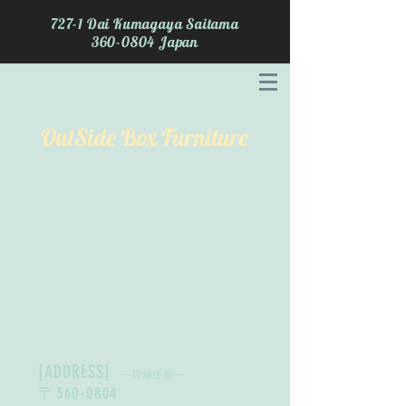
727-1 Dai Kumagaya Saitama
360-0804
Japan
OutSide Box Furniture
[ADDRESS]
―店舗住所―
〒
360
-0804