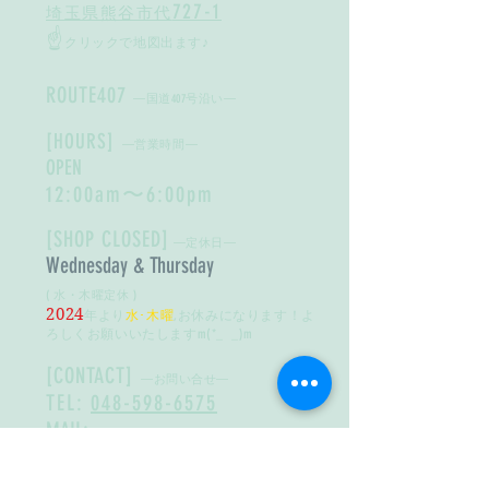
727-1
埼玉県熊谷市代
☝
クリックで地図出ます♪
​ROUTE407
―国道407号沿い―
[HOURS]
―営業時間―
OPEN
12:00am〜6:00pm
​[SHOP CLOSED]
―定休日―
Wednesday & Thursday
( 水・木曜定休 )
2024
年より
水･木曜
,お休みになります！よ
ろしくお願いいたしますm(*_ _)m
[CONTACT]
―お問い合せ―
TEL:
048-598-6575
MAIL:
info@outsideboxfurniture.com